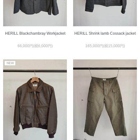
HERILL Blackchambray Workjacket
HERILL Shrink lamb Cossack jacket
66,000円(税6,000円)
165,000円(税15,000円)