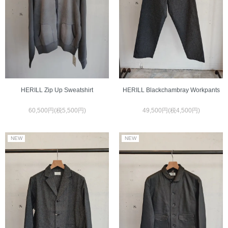
HERILL Zip Up Sweatshirt
HERILL Blackchambray Workpants
60,500円(税5,500円)
49,500円(税4,500円)