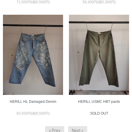
71,500円(税6,500円)
58,300円(税5,300円)
HERILL HL Damaged Denim
HERILL USMC HBT pants
93,500円(税8,500円)
SOLD OUT
« Prev
Next »