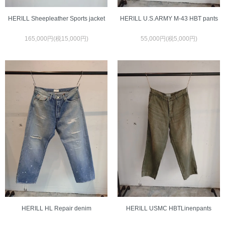
HERILL Sheepleather Sports jacket
HERILL U.S.ARMY M-43 HBT pants
165,000円(税15,000円)
55,000円(税5,000円)
HERILL HL Repair denim
HERILL USMC HBTLinenpants