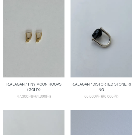
R.ALAGAN / DISTORTED STONE RI
R.ALAGAN / TINY MOON HOOPS
NG
《GOLD》
66,000円(税6,000円)
47,300円(税4,300円)