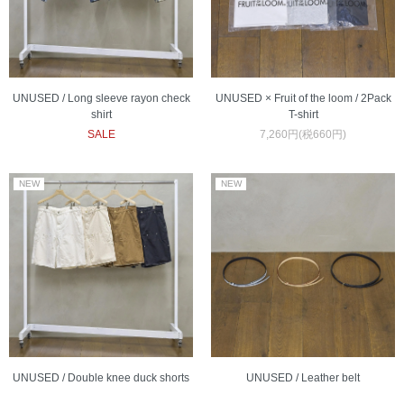
UNUSED / Long sleeve rayon check
UNUSED × Fruit of the loom / 2Pack
shirt
T-shirt
SALE
7,260円(税660円)
UNUSED / Double knee duck shorts
UNUSED / Leather belt