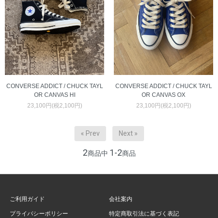
CONVERSE ADDICT / CHUCK TAYL
CONVERSE ADDICT / CHUCK TAYL
OR CANVAS HI
OR CANVAS OX
23,100円(税2,100円)
23,100円(税2,100円)
« Prev
Next »
2
1-2
商品中
商品
ご利用ガイド
会社案内
プライバシーポリシー
特定商取引法に基づく表記