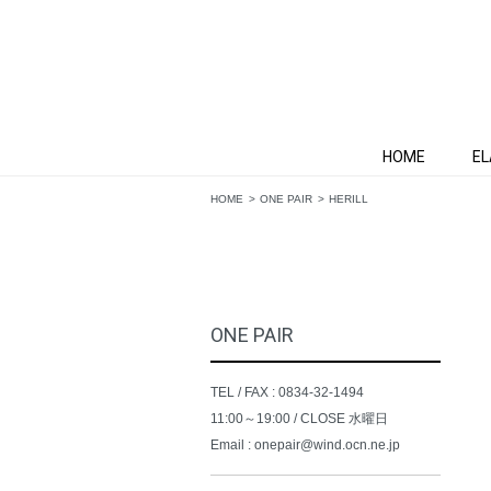
HOME
EL
HOME
ONE PAIR
HERILL
ONE PAIR
TEL / FAX : 0834-32-1494
11:00～19:00 / CLOSE 水曜日
Email : onepair@wind.ocn.ne.jp