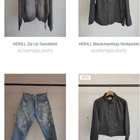
HERILL Zip Up Sweatshirt
HERILL Blackchambray Workjacket
60,500円(税5,500円)
66,000円(税6,000円)