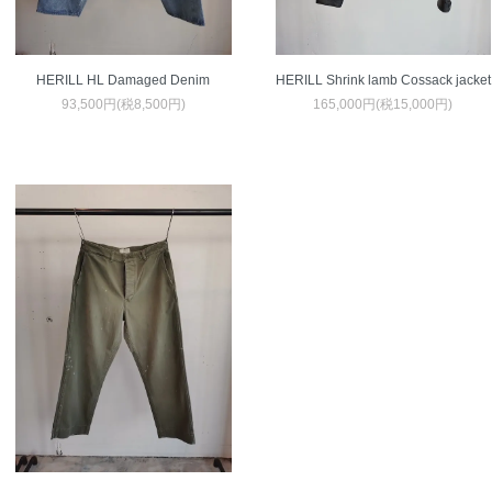
HERILL HL Damaged Denim
HERILL Shrink lamb Cossack jacket
93,500円(税8,500円)
165,000円(税15,000円)