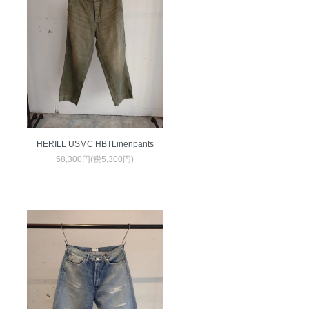
HERILL USMC HBTLinenpants
58,300円(税5,300円)