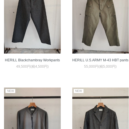
HERILL Blackchambray Workpants
HERILL U.S.ARMY M-43 HBT pants
49,500円(税4,500円)
55,000円(税5,000円)