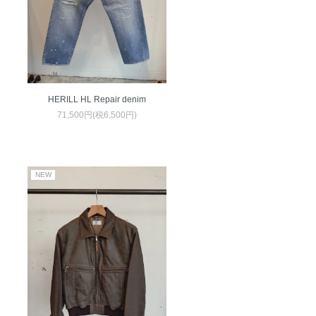
HERILL HL Repair denim
71,500円(税6,500円)