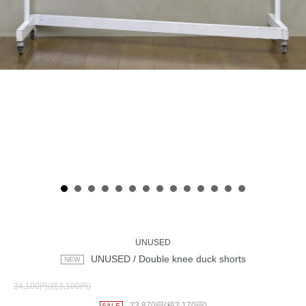
UNUSED
UNUSED / Double knee duck shorts
34,100円(税3,100円)
23,870円(税2,170円)
SALE