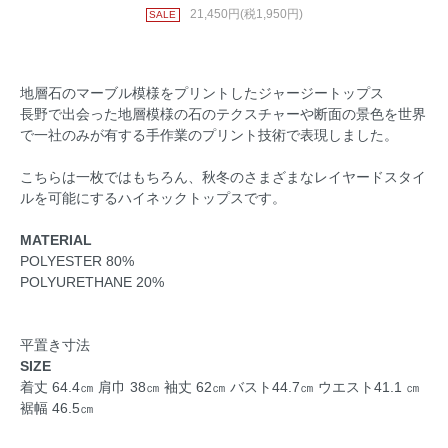
21,450円(税1,950円)
SALE
地層石のマーブル模様をプリントしたジャージートップス
長野で出会った地層模様の石のテクスチャーや断面の景色を世界
で一社のみが有する手作業のプリント技術で表現しました。
こちらは一枚ではもちろん、秋冬のさまざまなレイヤードスタイ
ルを可能にするハイネックトップスです。
MATERIAL
POLYESTER 80%
POLYURETHANE 20%
平置き寸法
SIZE
着丈 64.4㎝ 肩巾 38㎝ 袖丈 62㎝ バスト44.7㎝ ウエスト41.1 ㎝
裾幅 46.5㎝